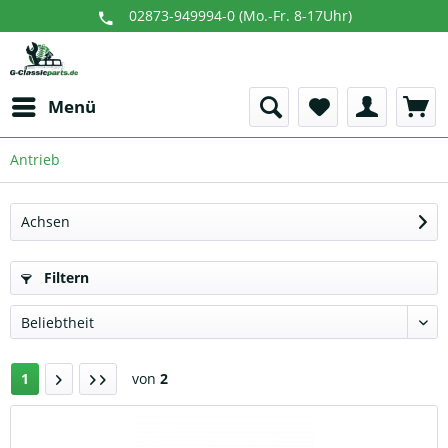
02873-949994-0 (Mo.-Fr. 8-17Uhr)
Menü
Antrieb
Achsen
Filtern
1
von
2