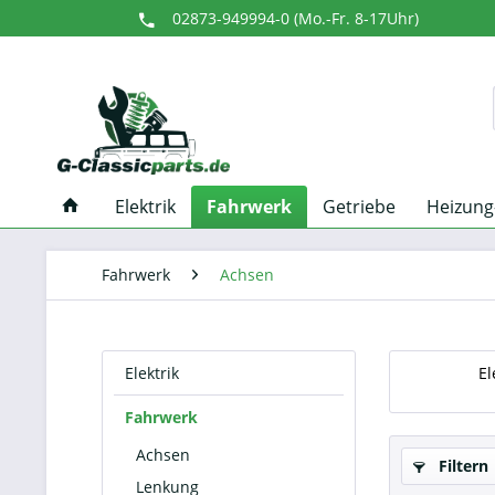
02873-949994-0 (Mo.-Fr. 8-17Uhr)
Elektrik
Fahrwerk
Getriebe
Heizung
Fahrwerk
Achsen
Elektrik
El
Fahrwerk
Achsen
Filtern
Lenkung