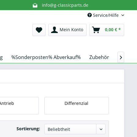
info@g-classicparts.de
Service/Hilfe
Mein Konto
0,00 € *
g
%Sonderposten% Abverkauf%
Zubehör
Schnorc

Antrieb
Differenzial
Sortierung: