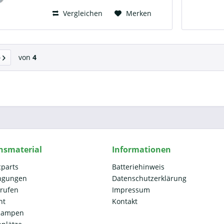
Vergleichen
Merken
von
4
nsmaterial
Informationen
cparts
Batteriehinweis
ngungen
Datenschutzerklärung
rrufen
Impressum
ht
Kontakt
 Rampen