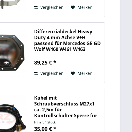
Vergleichen
Merken
Differenzialdeckel Heavy
Duty 4 mm Achse V+H
passend für Mercedes GE GD
Wolf W460 W461 W463
89,25 € *
Vergleichen
Merken
Kabel mit
Schraubverschluss M27x1
ca. 2,5m für
Kontrollschalter Sperre für
Alternativ Schalter G101
Inhalt
1 Stück
35,00 € *