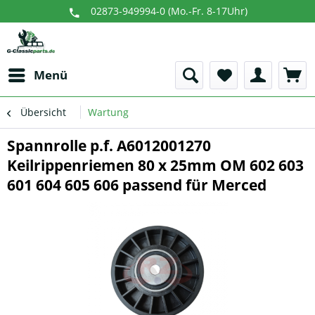
02873-949994-0 (Mo.-Fr. 8-17Uhr)
Menü
Übersicht
Wartung
Spannrolle p.f. A6012001270
Keilrippenriemen 80 x 25mm OM 602 603
601 604 605 606 passend für Merced