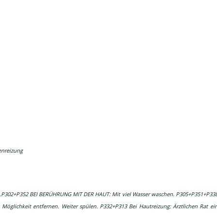
enreizung
en.P302+P352 BEI BERÜHRUNG MIT DER HAUT: Mit viel Wasser waschen. P305+P351+P3
Möglichkeit entfernen. Weiter spülen. P332+P313 Bei Hautreizung: Ärztlichen Rat ein