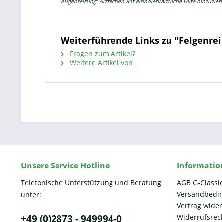
Augenreizung: Ärztlichen Rat einholen/ärztliche Hilfe
hinzuzieh
Weiterführende Links zu "Felgenre
Fragen zum Artikel?
Weitere Artikel von _
Unsere Service Hotline
Informatio
Telefonische Unterstützung und Beratung
AGB G-Classi
Versandbedi
unter:
Vertrag wide
+49 (0)2873 - 949994-0
Widerrufsrec