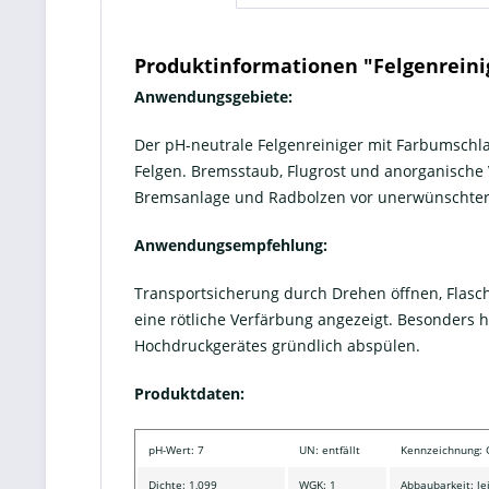
Produktinformationen "Felgenreini
Anwendungsgebiete:
Der pH-neutrale Felgenreiniger mit Farbumschlag 
Felgen. Bremsstaub, Flugrost und anorganische
Bremsanlage und Radbolzen vor unerwünschter K
Anwendungsempfehlung:
Transportsicherung durch Drehen öffnen, Flasch
eine rötliche Verfärbung angezeigt. Besonders h
Hochdruckgerätes gründlich abspülen.
Produktdaten:
pH-Wert: 7
UN: entfällt
Kennzeichnung:
Dichte: 1,099
WGK: 1
Abbaubarkeit: le