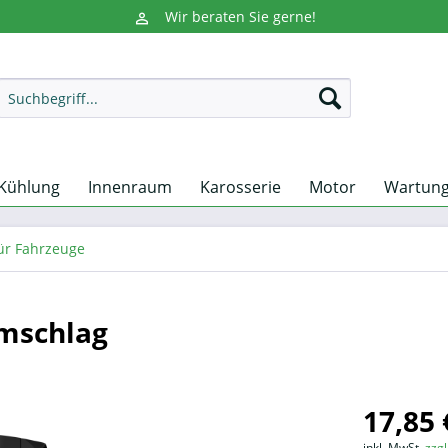
Wir beraten Sie gerne!
Kühlung
Innenraum
Karosserie
Motor
Wartun
für Fahrzeuge
umschlag
17,85 
inkl. MwSt.
zzg