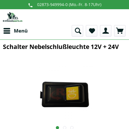
02873-949994-0 (Mo.-Fr. 8-17Uhr)
Menü
Schalter Nebelschlußleuchte 12V + 24V