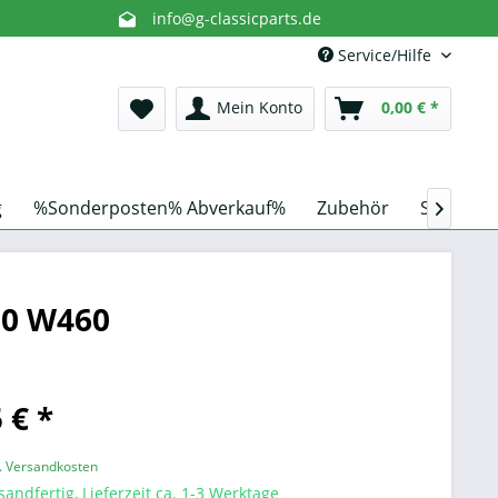
info@g-classicparts.de
Service/Hilfe
Mein Konto
0,00 € *
g
%Sonderposten% Abverkauf%
Zubehör
Schnorch

50 W460
 € *
l. Versandkosten
sandfertig, Lieferzeit ca. 1-3 Werktage