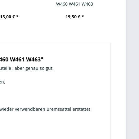
W460 W461 W463
15,00 € *
19,50 € *
49,0
W460 W461 W463"
teile , aber genau so gut.
en,
 wieder verwendbaren Bremssättel erstattet