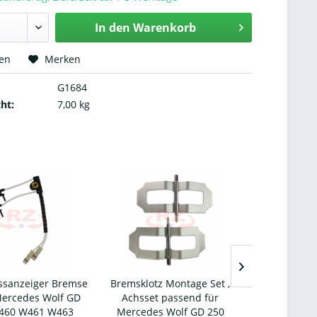
In den
Warenkorb
hen
Merken
G1684
ht:
7,00 kg
issanzeiger Bremse
Bremsklotz Montage Set ,
Bremsklötz
Mercedes Wolf GD
Achsset passend für
Mercedes 
460 W461 W463
Mercedes Wolf GD 250
W460 W