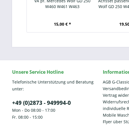
VA pf. Mercedes Wolf GD 250
Achsset passen
W460 W461 W463
Wolf GD 250 W
15,00 € *
19,50
Unsere Service Hotline
Informatio
Telefonische Unterstützung und Beratung
AGB G-Classi
Versandbedi
unter:
Vertrag wide
+49 (0)2873 - 949994-0
Widerrufsrec
individuelle
Mon - Do 08:00 - 17:00
Mobile Wasch
Fr. 08:00 - 15:00
Flyer über St