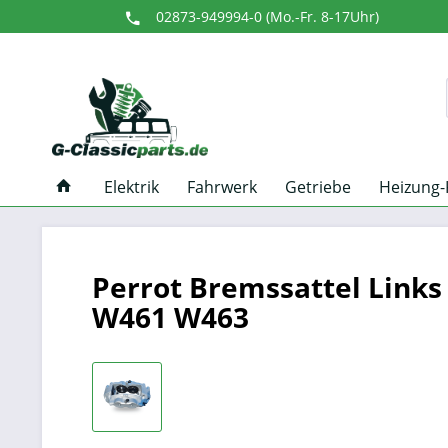
02873-949994-0 (Mo.-Fr. 8-17Uhr)
Elektrik
Fahrwerk
Getriebe
Heizung-
Perrot Bremssattel Links
W461 W463