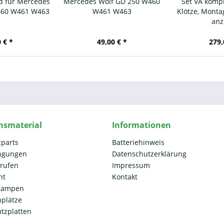
d für Mercedes
Mercedes Wolf GD 250 W460
Set VA kompl
460 W461 W463
W461 W463
Klötze, Montag
anz
 € *
49,00 € *
279,
nsmaterial
Informationen
cparts
Batteriehinweis
ngungen
Datenschutzerklärung
rrufen
Impressum
ht
Kontakt
 Rampen
plätze
ützplatten