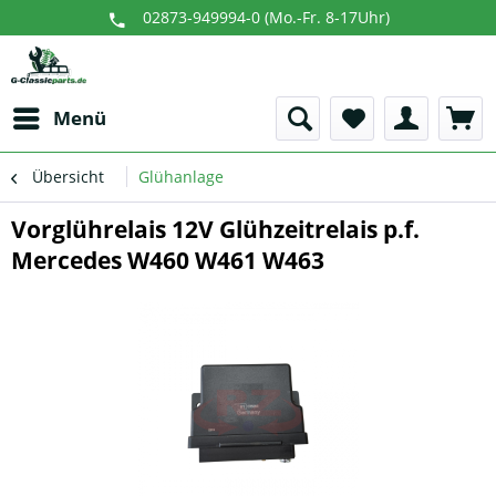
02873-949994-0 (Mo.-Fr. 8-17Uhr)
Menü
Übersicht
Glühanlage
Vorglührelais 12V Glühzeitrelais p.f.
Mercedes W460 W461 W463