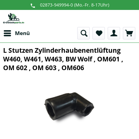
02873-949994-0 (Mo.-Fr. 8-17Uhr)
Menü
L Stutzen Zylinderhaubenentlüftung
W460, W461, W463, BW Wolf , OM601 ,
OM 602 , OM 603 , OM606