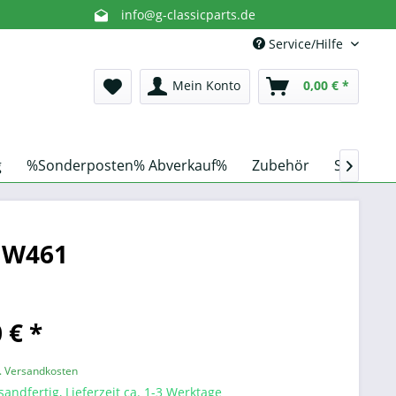
info@g-classicparts.de
Service/Hilfe
Mein Konto
0,00 € *
g
%Sonderposten% Abverkauf%
Zubehör
Schnorch

0 W461
 € *
l. Versandkosten
sandfertig, Lieferzeit ca. 1-3 Werktage