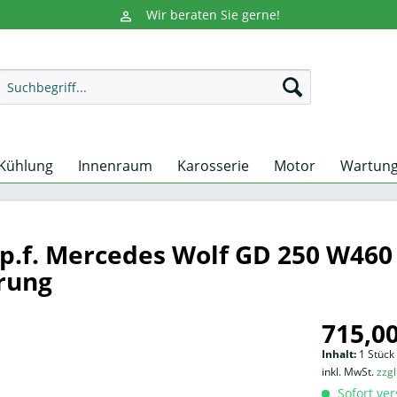
Wir beraten Sie gerne!
Kühlung
Innenraum
Karosserie
Motor
Wartun
p.f. Mercedes Wolf GD 250 W46
rung
715,00
Inhalt:
1 Stück
inkl. MwSt.
zzg
Sofort ver