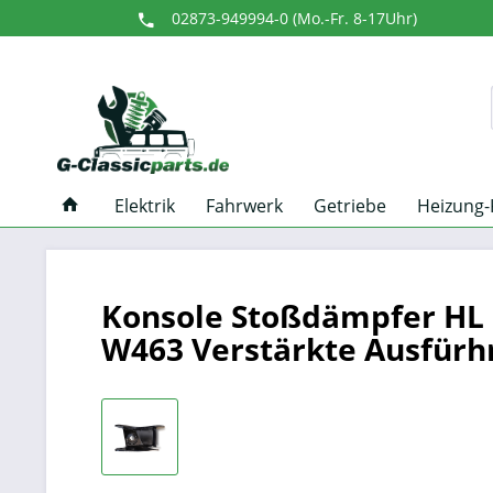
02873-949994-0 (Mo.-Fr. 8-17Uhr)
Elektrik
Fahrwerk
Getriebe
Heizung-
Konsole Stoßdämpfer HL 
W463 Verstärkte Ausfürh