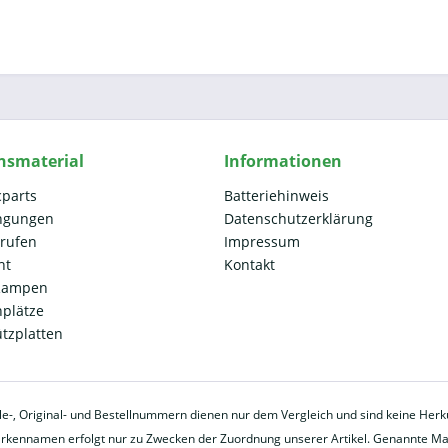
nsmaterial
Informationen
cparts
Batteriehinweis
ngungen
Datenschutzerklärung
rrufen
Impressum
ht
Kontakt
 Rampen
plätze
ützplatten
eile-, Original- und Bestellnummern dienen nur dem Vergleich und sind keine He
ennamen erfolgt nur zu Zwecken der Zuordnung unserer Artikel. Genannte Mark