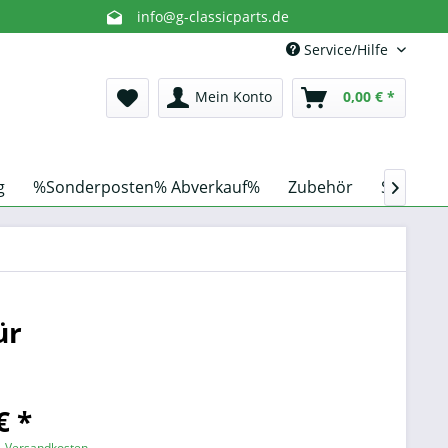
info@g-classicparts.de
Service/Hilfe
Mein Konto
0,00 € *
g
%Sonderposten% Abverkauf%
Zubehör
Schnorch

ür
€ *
l. Versandkosten