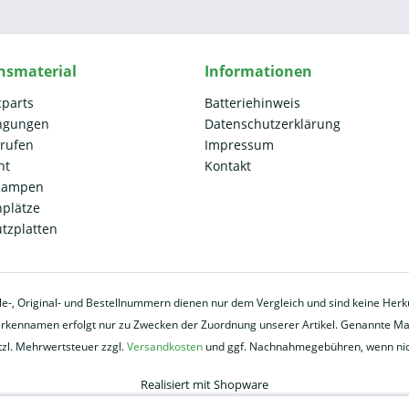
nsmaterial
Informationen
cparts
Batteriehinweis
ngungen
Datenschutzerklärung
rrufen
Impressum
ht
Kontakt
 Rampen
plätze
ützplatten
eile-, Original- und Bestellnummern dienen nur dem Vergleich und sind keine He
ennamen erfolgt nur zu Zwecken der Zuordnung unserer Artikel. Genannte Mark
etzl. Mehrwertsteuer zzgl.
Versandkosten
und ggf. Nachnahmegebühren, wenn nic
Realisiert mit Shopware