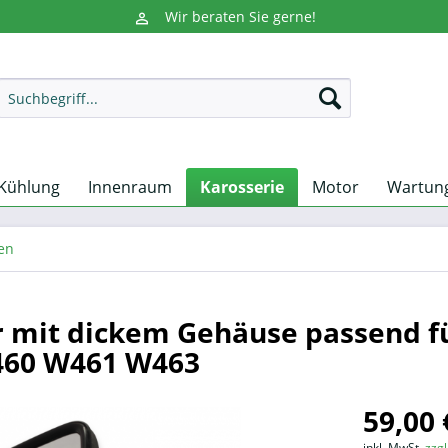
Wir beraten Sie gerne!
Kühlung
Innenraum
Karosserie
Motor
Wartun
en
r mit dickem Gehäuse passend f
460 W461 W463
59,00 
inkl. MwSt.
zzg