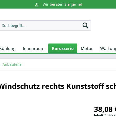
Wir beraten Sie gerne!
Kühlung
Innenraum
Karosserie
Motor
Wartun
Anbauteile
indschutz rechts Kunststoff sc
38,08 
Inhalt:
1 Stück