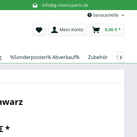
info@g-classicparts.de
Service/Hilfe
Mein Konto
0,00 € *
g
%Sonderposten% Abverkauf%
Zubehör
Schnorch

hwarz
€ *