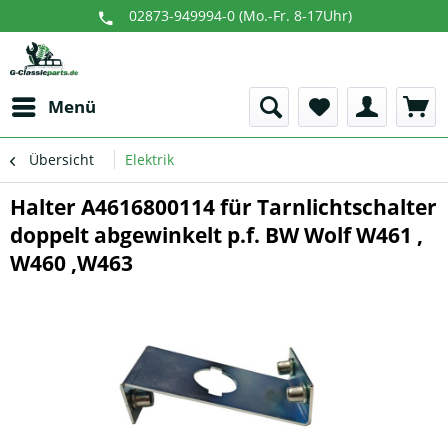
02873-949994-0 (Mo.-Fr. 8-17Uhr)
Menü
Übersicht
Elektrik
Halter A4616800114 für Tarnlichtschalter
doppelt abgewinkelt p.f. BW Wolf W461 ,
W460 ,W463