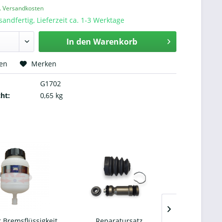
l. Versandkosten
sandfertig, Lieferzeit ca. 1-3 Werktage
In den
Warenkorb
hen
Merken
G1702
ht:
0,65 kg
 Bremsflüssigkeit
Reparatursatz
Schutzkappe