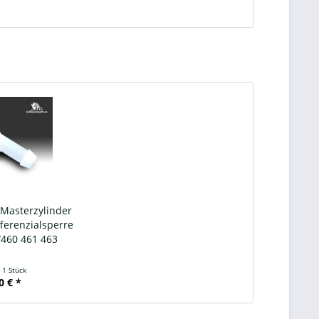
 Masterzylinder
fferenzialsperre
460 461 463
t
1 Stück
0 € *