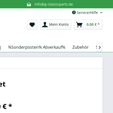
info@g-classicparts.de
Service/Hilfe
Mein Konto
0,00 € *
g
%Sonderposten% Abverkauf%
Zubehör
Schnorch

et
 € *