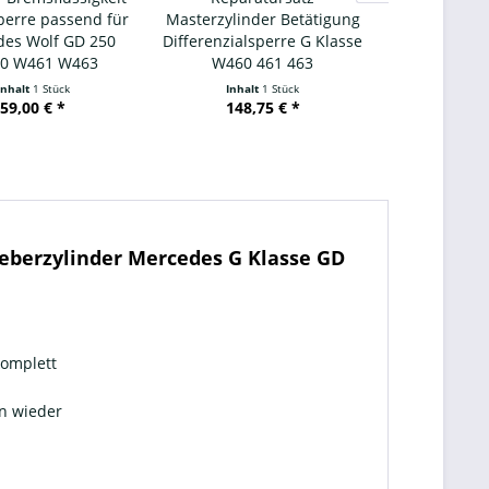
perre passend für
Masterzylinder Betätigung
Geber Diffe
es Wolf GD 250
Differenzialsperre G Klasse
1750 Staub
0 W461 W463
W460 461 463
Gu
Inhalt
1 Stück
Inhalt
1 Stück
Inhal
59,00 € *
148,75 € *
22,5
Geberzylinder Mercedes G Klasse GD
komplett
en wieder