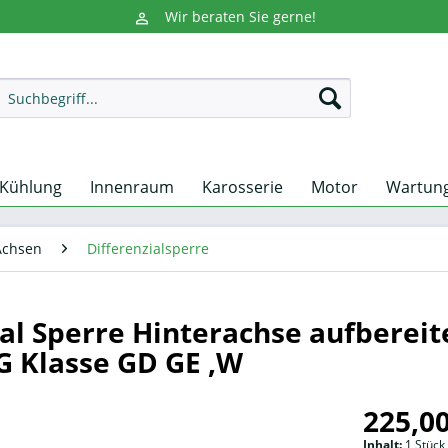
Wir beraten Sie gerne!
-Kühlung
Innenraum
Karosserie
Motor
Wartun
Achsen
Differenzialsperre
ial Sperre Hinterachse aufbereit
G Klasse GD GE ,W
225,00
Inhalt:
1 Stück