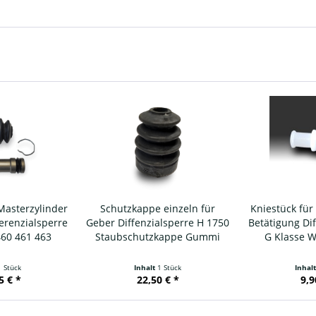
Masterzylinder
Schutzkappe einzeln für
Kniestück für
erenzialsperre
Geber Diffenzialsperre H 1750
Betätigung Di
460 461 463
Staubschutzkappe Gummi
G Klasse W
1 Stück
Inhalt
1 Stück
Inhal
5 € *
22,50 € *
9,9