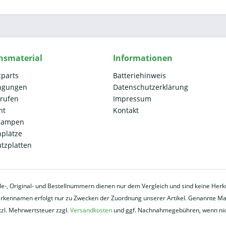
nsmaterial
Informationen
cparts
Batteriehinweis
ngungen
Datenschutzerklärung
rrufen
Impressum
ht
Kontakt
 Rampen
plätze
ützplatten
eile-, Original- und Bestellnummern dienen nur dem Vergleich und sind keine He
ennamen erfolgt nur zu Zwecken der Zuordnung unserer Artikel. Genannte Mark
etzl. Mehrwertsteuer zzgl.
Versandkosten
und ggf. Nachnahmegebühren, wenn nic