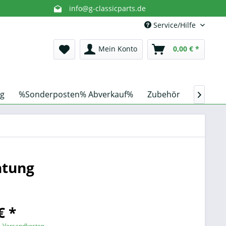
info@g-classicparts.de
Service/Hilfe
Mein Konto
0,00 € *
g
%Sonderposten% Abverkauf%
Zubehör
Schnorc

htung
€ *
l. Versandkosten