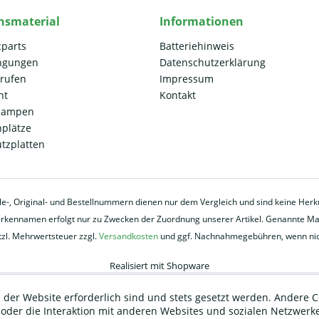
nsmaterial
Informationen
cparts
Batteriehinweis
ngungen
Datenschutzerklärung
rrufen
Impressum
ht
Kontakt
 Rampen
plätze
ützplatten
eile-, Original- und Bestellnummern dienen nur dem Vergleich und sind keine He
ennamen erfolgt nur zu Zwecken der Zuordnung unserer Artikel. Genannte Mark
etzl. Mehrwertsteuer zzgl.
Versandkosten
und ggf. Nachnahmegebühren, wenn nic
Realisiert mit Shopware
 der Website erforderlich sind und stets gesetzt werden. Andere C
der die Interaktion mit anderen Websites und sozialen Netzwerke