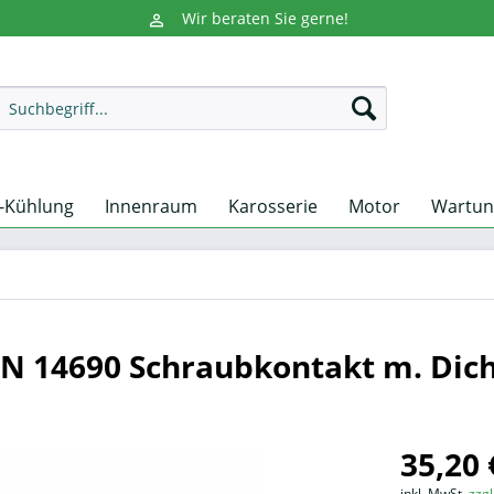
Wir beraten Sie gerne!
-Kühlung
Innenraum
Karosserie
Motor
Wartun
 DIN 14690 Schraubkontakt m. Dic
35,20 
inkl. MwSt.
zzg