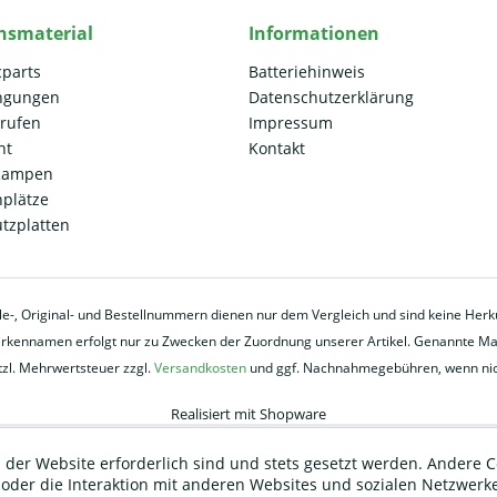
nsmaterial
Informationen
cparts
Batteriehinweis
ngungen
Datenschutzerklärung
rrufen
Impressum
ht
Kontakt
 Rampen
plätze
ützplatten
eile-, Original- und Bestellnummern dienen nur dem Vergleich und sind keine He
ennamen erfolgt nur zu Zwecken der Zuordnung unserer Artikel. Genannte Mark
etzl. Mehrwertsteuer zzgl.
Versandkosten
und ggf. Nachnahmegebühren, wenn nic
Realisiert mit Shopware
 der Website erforderlich sind und stets gesetzt werden. Andere C
der die Interaktion mit anderen Websites und sozialen Netzwerke