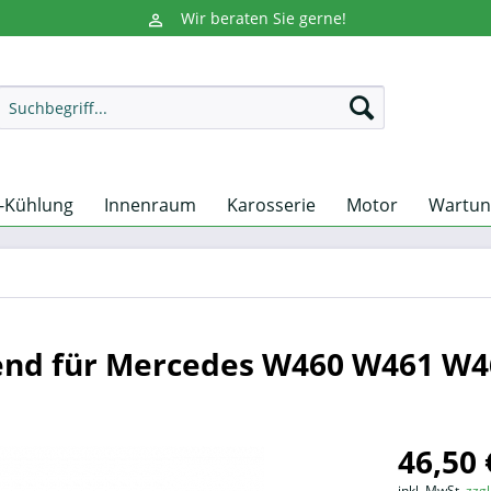
Wir beraten Sie gerne!
-Kühlung
Innenraum
Karosserie
Motor
Wartun
end für Mercedes W460 W461 W4
46,50 
inkl. MwSt.
zzg