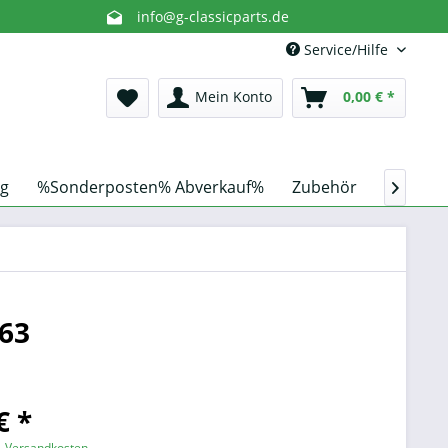
info@g-classicparts.de
Service/Hilfe
Mein Konto
0,00 € *
g
%Sonderposten% Abverkauf%
Zubehör
Schnorc

63
€ *
l. Versandkosten