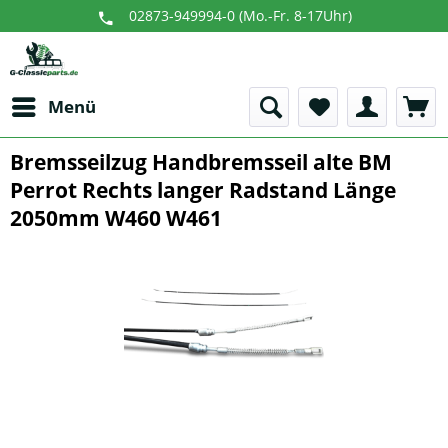
02873-949994-0 (Mo.-Fr. 8-17Uhr)
Menü
Bremsseilzug Handbremsseil alte BM
Perrot Rechts langer Radstand Länge
2050mm W460 W461