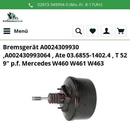
02873-949994-0 (Mo.-Fr. 8-17Uhr)
Menü
Bremsgerät A0024309930
,A002430993064 , Ate 03.6855-1402.4 , T 52
9" p.f. Mercedes W460 W461 W463